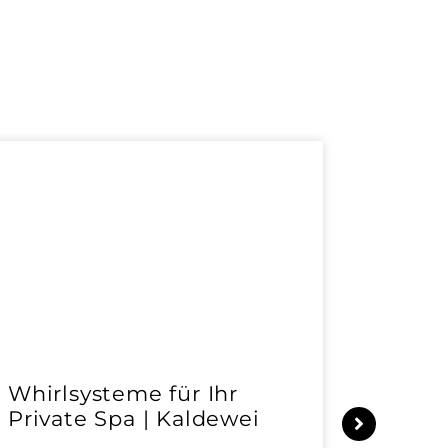
Whirlsysteme für Ihr
Gesta
Private Spa | Kaldewei
alltä
HANS