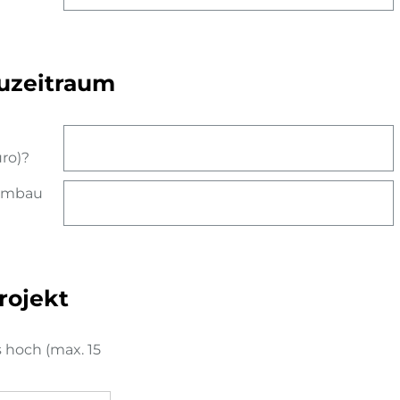
uzeitraum
ro)?
Umbau
rojekt
s hoch (max. 15